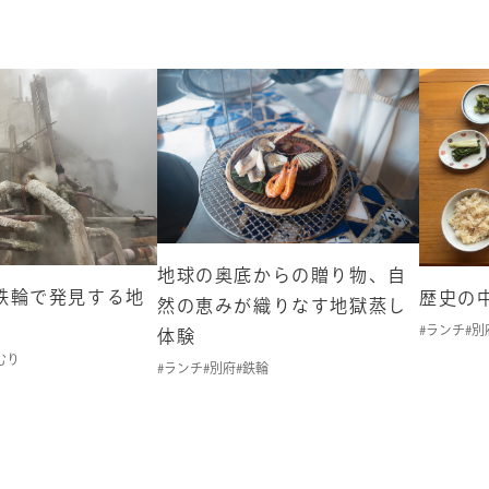
地球の奥底からの贈り物、自
鉄輪で発見する地
歴史の
然の恵みが織りなす地獄蒸し
#ランチ
#別
体験
むり
#ランチ
#別府
#鉄輪