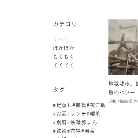
カテゴリー
すべて
ぽかぽか
もぐもぐ
てくてく
地獄散歩。
タグ
熱のパワー
#別府
#鉄輪
#湯け
#足蒸し
#雑貨
#夜ご飯
#お酒
#ランチ
#喫茶
#別府
#鉄輪豚まん
#鉄輪
#穴場
#温泉