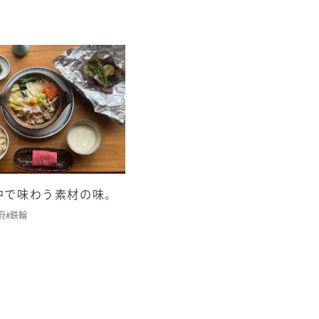
中で味わう素材の味。
府
#鉄輪