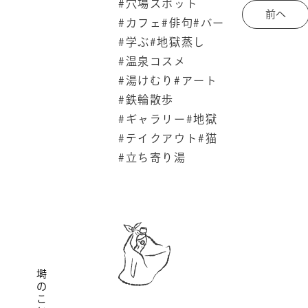
#穴場スポット
前へ
#カフェ
#俳句
#バー
#学ぶ
#地獄蒸し
#温泉コスメ
#湯けむり
#アート
#鉄輪散歩
#ギャラリー
#地獄
#テイクアウト
#猫
#立ち寄り湯
塒のこと