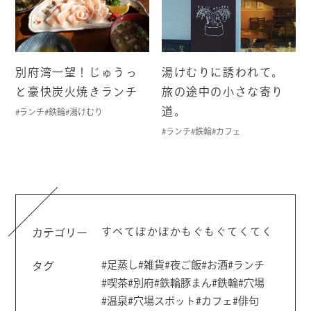
別府湾一望！じゅうっ
湯けむりに誘われて。
と豪快炭火焼きランチ
旅の途中の小さな寄り
道。
#ランチ
#鉄輪
#湯けむり
#ランチ
#鉄輪
#カフェ
すべて
ぽかぽか
もぐもぐ
てくてく
カテゴリー
#足蒸し
#雑貨
#夜ご飯
#お酒
#ランチ
タグ
#喫茶
#別府
#鉄輪豚まん
#鉄輪
#穴場
#温泉
#穴場スポット
#カフェ
#俳句