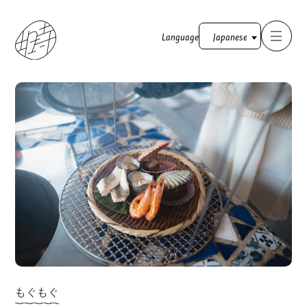
Language
TOP
塒のこと
街のこと
お部屋
羽の伸ばし方
お知らせ
もぐもぐ