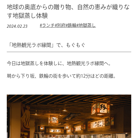
地球の奥底からの贈り物、自然の恵みが織りな
宿泊のご予約
す地獄蒸し体験
2024.02.23
#ランチ
#別府
#鉄輪
#地獄蒸し
プライバシーポリシー
「地熱観光ラボ縁間」で、もぐもぐ
今日は地獄蒸しを体験しに、地熱観光ラボ縁間へ。
塒から下り坂、鉄輪の街を歩いて約12分ほどの距離。